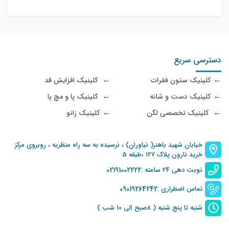
دسترسی سریع
کلینیک ستون فقرات
کلینیک افزایش قد
کلینیک دست و شانه
کلینیک پا و مچ پا
کلینیک تخصصی لگن
کلینیک زانو
خیابان شهید باهنر( نیاوران) ، نرسیده به سه راه منظریه ، روبروی مرکز
خرید نارون پلاک ۱۲۷ ،طبقه 5
02191002222
نوبت دهی 24 ساعته :
09019264242
تماس اضطراری :
شنبه تا پنج شنبه ( ۸صبح الی ۱۰ شب )