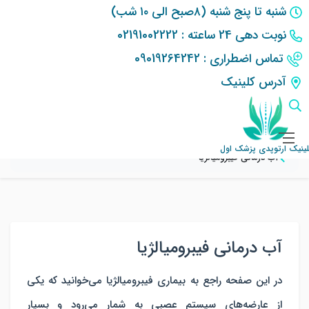
شنبه تا پنج شنبه (۸صبح الی ۱۰ شب)
نوبت دهی 24 ساعته : 02191002222
تماس اضطراری : 09019264242
آدرس کلینیک
کلینیک ارتوپدی پزشک اول
سایر خدمات کلینیک ارتوپدی پزشک اول
کلینیک آب‌ درمانی؛ تسکین درد و استرس با قدرت آب
لینیک ارتوپدی پزشک اول
آب درمانی فیبرومیالژیا
آب درمانی فیبرومیالژیا
در این صفحه راجع به بیماری فیبرومیالژیا می‌خوانید که یکی
از عارضه‌های سیستم عصبی به شمار می‌رود و بسیار