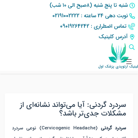
شنبه تا پنج شنبه (۸صبح الی ۱۰ شب)
نوبت دهی 24 ساعته : 02191002222
تماس اضطراری : 09019264242
آدرس کلینیک
کلینیک ارتوپدی پزشک اول
مقالات پزشکی
سردرد گردنی: آیا می‌تواند نشانه‌ای از مشکلات جدی‌تر باشد؟
لینیک ارتوپدی پزشک اول
سردرد گردنی: آیا می‌تواند نشانه‌ای از
مشکلات جدی‌تر باشد؟
سردرد گردنی
(Cervicogenic Headache) نوعی سردرد